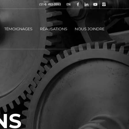
(514) 493-9993
EN
TÉMOIGNAGES
RÉALISATIONS
NOUS JOINDRE
R
NS