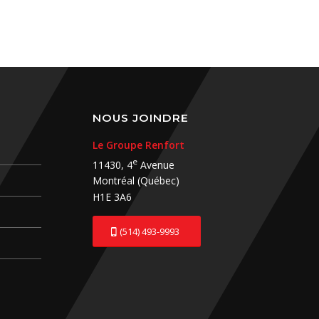
NOUS JOINDRE
Le Groupe Renfort
e
11430, 4
Avenue
Montréal (Québec)
H1E 3A6
(514) 493-9993